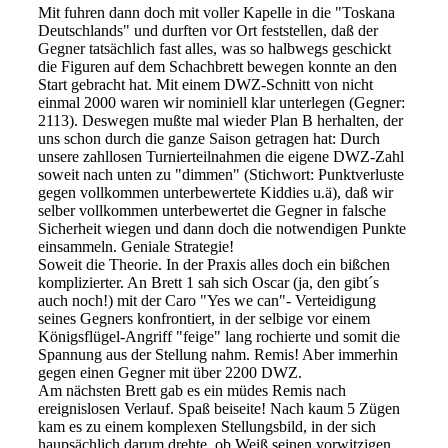
Mit fuhren dann doch mit voller Kapelle in die "Toskana
Deutschlands" und durften vor Ort feststellen, daß der
Gegner tatsächlich fast alles, was so halbwegs geschickt
die Figuren auf dem Schachbrett bewegen konnte an den
Start gebracht hat. Mit einem DWZ-Schnitt von nicht
einmal 2000 waren wir nominiell klar unterlegen (Gegner:
2113). Deswegen mußte mal wieder Plan B herhalten, der
uns schon durch die ganze Saison getragen hat: Durch
unsere zahllosen Turnierteilnahmen die eigene DWZ-Zahl
soweit nach unten zu "dimmen" (Stichwort: Punktverluste
gegen vollkommen unterbewertete Kiddies u.ä), daß wir
selber vollkommen unterbewertet die Gegner in falsche
Sicherheit wiegen und dann doch die notwendigen Punkte
einsammeln. Geniale Strategie!
Soweit die Theorie. In der Praxis alles doch ein bißchen
komplizierter. An Brett 1 sah sich Oscar (ja, den gibt´s
auch noch!) mit der Caro "Yes we can"- Verteidigung
seines Gegners konfrontiert, in der selbige vor einem
Königsflügel-Angriff "feige" lang rochierte und somit die
Spannung aus der Stellung nahm. Remis! Aber immerhin
gegen einen Gegner mit über 2200 DWZ.
Am nächsten Brett gab es ein müdes Remis nach
ereignislosen Verlauf. Spaß beiseite! Nach kaum 5 Zügen
kam es zu einem komplexen Stellungsbild, in der sich
haupsächlich darum drehte, ob Weiß seinen vorwitzigen