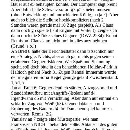
Bauer auf e5 behaupten konnte. Der Computer sagt Nein!
Aber dafür hätte Schwarz sofort g7-g5 spielen müssen
(ohne Entwicklung und unrochierten König, na ja!?). Aber
auch so blieb die Stellung hochkompliziert (nach 2
Stunden waren gerade mal 10 Züge gespielt). Als Claus
dann doch g5 spielte (laut Engine mit Vorteil!), zeigte sich
dann doch die Stärke seines Gegners (DWZ 2234): Er bot
Remis an! Claus kam nicht umhin, dies anzunehmen
(Grund: s.o.!)
An Brett 8 hatte der Berichterstatter dann tatsächlich nur
eine Strategie: Nichts, aber auch gar nichts gegen seinen
erfahrenen Gegner riskieren. Wer Spaß und Spannung
sucht, soll doch bitte in den benachbarten Holiday-Park in
Haßloch gehen! Nach 31 Zügen Remis! Immerhin wurde
der imaginären Sofia-Regel genüge getan! Zwischenstand:
1,5:1,5
Jan an Brett 6: Gegner deutlich stärker, Anzugsvorteil und
Standardstaufbau mit (Angriffs-)Isolani auf d4.
Irgendwann d5 mit Vernichtung. Aber dann auf einmal ein
schlaffer Zug von Weiß (h3). Generalabtausch und
Eroberung des Bauern d4. Im Damenendspiel kaum zu
verwerten. Remis! 2:2
Yanislav an 7 zeigte eine Musterpartie, wie man
Französisch NICHT behandeln sollte. Abtausch des guten
weißfeldrigen Läufers von Weiß gegen den Schlaffi von