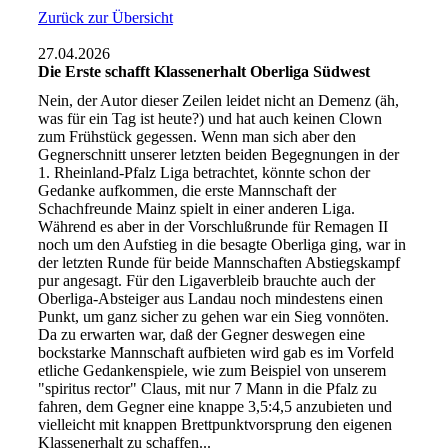
Zurück zur Übersicht
27.04.2026
Die Erste schafft Klassenerhalt Oberliga Südwest
Nein, der Autor dieser Zeilen leidet nicht an Demenz (äh,
was für ein Tag ist heute?) und hat auch keinen Clown
zum Frühstück gegessen. Wenn man sich aber den
Gegnerschnitt unserer letzten beiden Begegnungen in der
1. Rheinland-Pfalz Liga betrachtet, könnte schon der
Gedanke aufkommen, die erste Mannschaft der
Schachfreunde Mainz spielt in einer anderen Liga.
Während es aber in der Vorschlußrunde für Remagen II
noch um den Aufstieg in die besagte Oberliga ging, war in
der letzten Runde für beide Mannschaften Abstiegskampf
pur angesagt. Für den Ligaverbleib brauchte auch der
Oberliga-Absteiger aus Landau noch mindestens einen
Punkt, um ganz sicher zu gehen war ein Sieg vonnöten.
Da zu erwarten war, daß der Gegner deswegen eine
bockstarke Mannschaft aufbieten wird gab es im Vorfeld
etliche Gedankenspiele, wie zum Beispiel von unserem
"spiritus rector" Claus, mit nur 7 Mann in die Pfalz zu
fahren, dem Gegner eine knappe 3,5:4,5 anzubieten und
vielleicht mit knappen Brettpunktvorsprung den eigenen
Klassenerhalt zu schaffen...