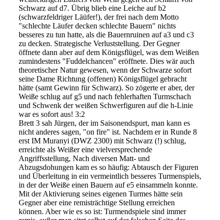
Schwarz auf d7. Übrig blieb eine Leiche auf b2
(schwarzfeldriger Läüfer!), der frei nach dem Motto
"schlechte Läufer decken schlechte Bauern" nichts
besseres zu tun hatte, als die Bauernruinen auf a3 und c3
zu decken. Strategische Verluststellung. Der Gegner
öffnete dann aber auf dem Königsflügel, was dem Weißen
zumindestens "Fuddelchancen" eröffnete. Dies wär auch
theoretischer Natur gewesen, wenn der Schwarze sofort
seine Dame Richtung (offenen) Königsflügel gebracht
hätte (samt Gewinn für Schwarz). So zögerte er aber, der
Weiße schlug auf g5 und nach fehlerhaften Turmschach
und Schwenk der weißen Schwerfiguren auf die h-Linie
war es sofort aus! 3:2
Brett 3 sah Jürgen, der im Saisonendspurt, man kann es
nicht anderes sagen, "on fire" ist. Nachdem er in Runde 8
erst IM Muranyi (DWZ 2300) mit Schwarz (!) schlug,
erreichte als Weißer eine vielversprechende
Angriffsstellung, Nach diversen Matt- und
Abzugsdohungen kam es so häufig: Abtausch der Figuren
und Überleitung in ein vermeintlich besseres Turmenspiels,
in der der Weiße einen Bauern auf e5 einsammeln konnte.
Mit der Aktivierung seines eigenen Turmes hätte sein
Gegner aber eine remisträchtige Stellung erreichen
können. Aber wie es so ist: Turmendspiele sind immer