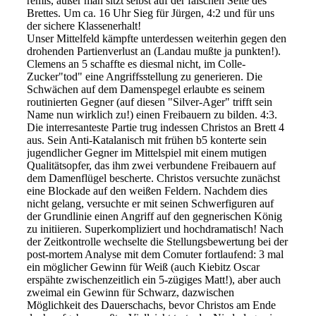
remis, außer man sitzt selbst auf der falschen Seite des
Brettes. Um ca. 16 Uhr Sieg für Jürgen, 4:2 und für uns
der sichere Klassenerhalt!
Unser Mittelfeld kämpfte unterdessen weiterhin gegen den
drohenden Partienverlust an (Landau mußte ja punkten!).
Clemens an 5 schaffte es diesmal nicht, im Colle-
Zucker"tod" eine Angriffsstellung zu generieren. Die
Schwächen auf dem Damenspegel erlaubte es seinem
routinierten Gegner (auf diesen "Silver-Ager" trifft sein
Name nun wirklich zu!) einen Freibauern zu bilden. 4:3.
Die interresanteste Partie trug indessen Christos an Brett 4
aus. Sein Anti-Katalanisch mit frühen b5 konterte sein
jugendlicher Gegner im Mittelspiel mit einem mutigen
Qualitätsopfer, das ihm zwei verbundene Freibauern auf
dem Damenflügel bescherte. Christos versuchte zunächst
eine Blockade auf den weißen Feldern. Nachdem dies
nicht gelang, versuchte er mit seinen Schwerfiguren auf
der Grundlinie einen Angriff auf den gegnerischen König
zu initiieren. Superkompliziert und hochdramatisch! Nach
der Zeitkontrolle wechselte die Stellungsbewertung bei der
post-mortem Analyse mit dem Comuter fortlaufend: 3 mal
ein möglicher Gewinn für Weiß (auch Kiebitz Oscar
erspähte zwischenzeitlich ein 5-zügiges Matt!), aber auch
zweimal ein Gewinn für Schwarz, dazwischen
Möglichkeit des Dauerschachs, bevor Christos am Ende