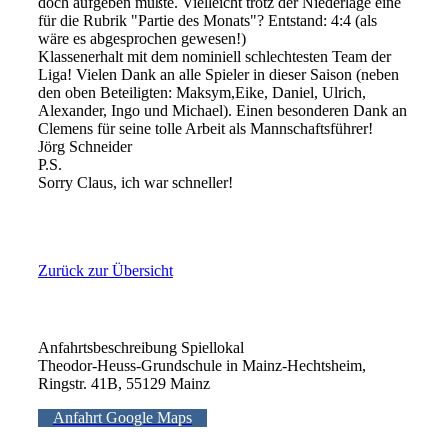
doch aufgeben mußte. Vielleicht trotz der Niederlage eine
für die Rubrik "Partie des Monats"? Entstand: 4:4 (als
wäre es abgesprochen gewesen!)
Klassenerhalt mit dem nominiell schlechtesten Team der
Liga! Vielen Dank an alle Spieler in dieser Saison (neben
den oben Beteiligten: Maksym,Eike, Daniel, Ulrich,
Alexander, Ingo und Michael). Einen besonderen Dank an
Clemens für seine tolle Arbeit als Mannschaftsführer!
Jörg Schneider
P.S.
Sorry Claus, ich war schneller!
Zurück zur Übersicht
Anfahrtsbeschreibung Spiellokal
Theodor-Heuss-Grundschule in Mainz-Hechtsheim,
Ringstr. 41B, 55129 Mainz
Anfahrt Google Maps